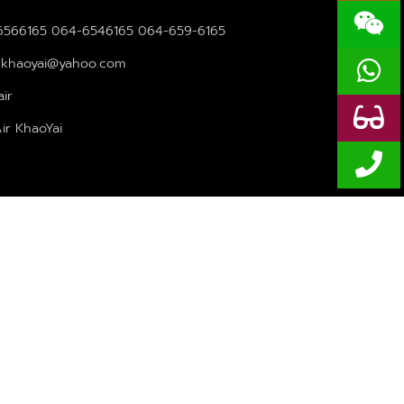
6566165 064-6546165 064-659-6165
rkhaoyai@yahoo.com
ir
ir KhaoYai