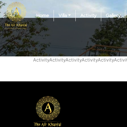
Home
Villa
Activity
Gallery
ActivityActivityActivityActivityActivityActivi