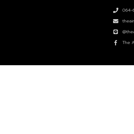
064-
theai
@thea
The A