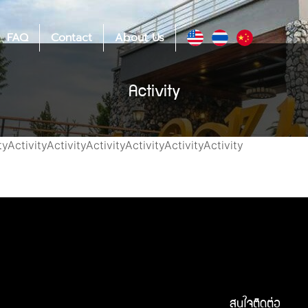
FAQ
Contact
About Us
Activity
tyActivityActivityActivityActivityActivityActivity
สนใจติดต่อ