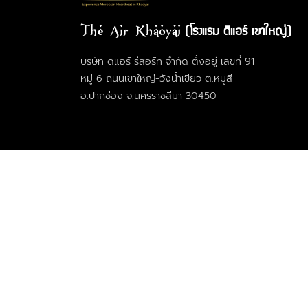
(โรงแรม ดิแอร์ เขาใหญ่)
The Air Khaoyai
บริษัท ดิแอร์ รีสอร์ท จำกัด ตั้งอยู่ เลขที่ 91
หมู่ 6 ถนนเขาใหญ่-วังน้ำเขียว ต.หมูสี
อ.ปากช่อง จ.นครราชสีมา 30450